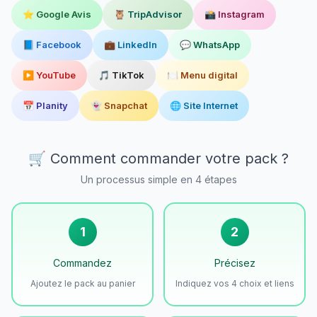
⭐ Google Avis
🦉 TripAdvisor
📸 Instagram
📘 Facebook
💼 LinkedIn
💬 WhatsApp
▶️ YouTube
🎵 TikTok
🍽️ Menu digital
📅 Planity
👻 Snapchat
🌐 Site Internet
🛒 Comment commander votre pack ?
Un processus simple en 4 étapes
1
2
Commandez
Précisez
Ajoutez le pack au panier
Indiquez vos 4 choix et liens