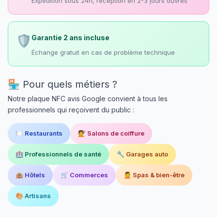
Expédition sous 24h, réception en 2-3 jours ouvrés
🛡️
Garantie 2 ans incluse
Échange gratuit en cas de problème technique
🏪 Pour quels métiers ?
Notre plaque NFC avis Google convient à tous les
professionnels qui reçoivent du public :
🍽️ Restaurants
💇 Salons de coiffure
🏥 Professionnels de santé
🔧 Garages auto
🏨 Hôtels
🛒 Commerces
💆 Spas & bien-être
🎨 Artisans