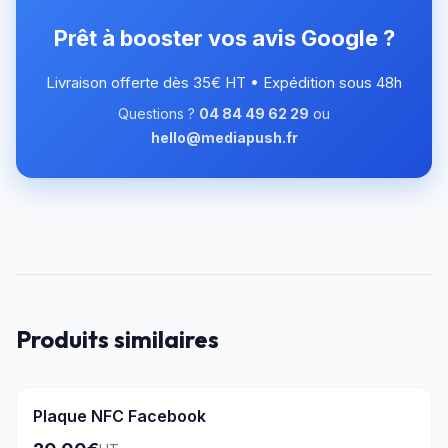
Prêt à booster vos avis Google ?
Livraison offerte dès 35€ HT • Expédition sous 48h
Questions ?
04 84 49 62 29
ou
hello@mediapush.fr
Produits similaires
Plaque NFC Facebook