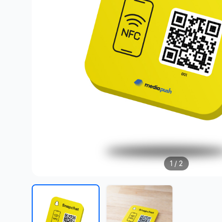
1
/ 2