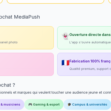
apchat MediaPush
👻
Ouverture directe dan
areil photo
L'app s'ouvre automatique
🇫🇷
Fabrication 100% franç
Qualité premium, support c
pchat ?
ionnels et marques qui veulent toucher une audience jeune et conn
s & musiciens
🎮 Gaming & esport
🎓 Campus & universités