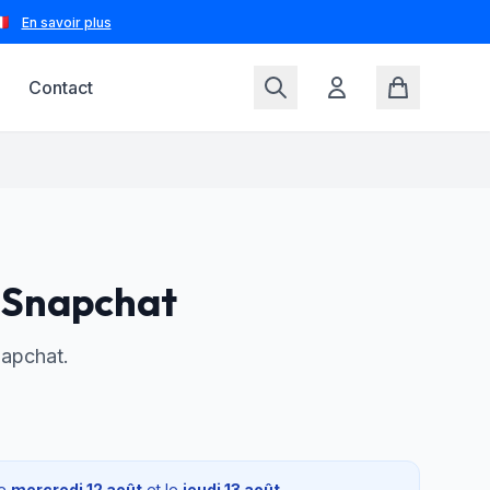
🇷
En savoir plus
Contact
 Snapchat
apchat.
le
mercredi 12 août
et le
jeudi 13 août