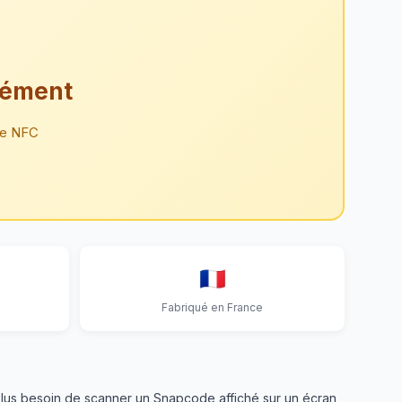
nément
ie NFC
🇫🇷
Fabriqué en France
 Plus besoin de scanner un Snapcode affiché sur un écran,