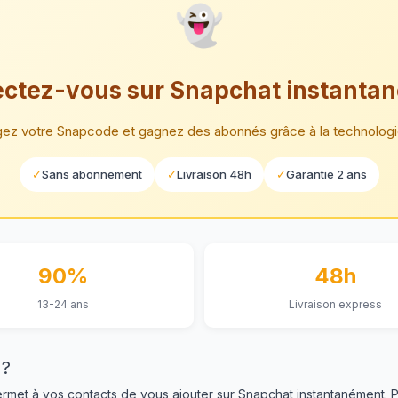
👻
ctez-vous sur Snapchat instanta
gez votre Snapcode et gagnez des abonnés grâce à la technolog
✓
Sans abonnement
✓
Livraison 48h
✓
Garantie 2 ans
90%
48h
13-24 ans
Livraison express
 ?
permet à vos contacts de vous ajouter sur Snapchat instantanément.